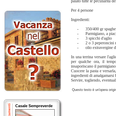
palato tutte le peculiarità d
Per 4 persone
Ingredienti:
-
350/400 gr spaghet
-
Parmigiano, a piac
-
3 spicchi d'aglio
-
2 o 3 peperoncini r
-
olio extravergine d
In una terrina versare l'agl
per qualche ora, il tempo
insaporiscano il parmigiano
Cuocere la pasta e versarla
ingredienti di amalgamarsi 
Servire, togliendo, eventual
Questo testo è un'opera origi
Appartamenti
Casale Sempreverde