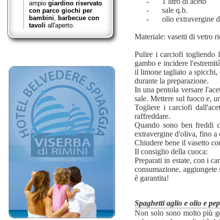
-
1 litro di aceto
ampio
giardino riservato
-
sale q.b.
con parco giochi per
bambini
,
barbecue con
-
olio extravergine d
tavoli
all'aperto.
Materiale: vasetti di vetro r
Pulire i carciofi togliendo 
gambo e incidere l'estremità
il limone tagliato a spicchi
durante la preparazione.
In una pentola versare l'ace
sale. Mettere sul fuoco e, un
Togliere i carciofi dall'a
raffreddare.
Quando sono ben freddi com
extravergine d'oliva, fino a
Chiudere bene il vasetto con
Il consiglio della cuoca:
Preparati in estate, con i ca
consumazione, aggiungete se
è garantita!
Spaghetti aglio e olio e p
Non solo sono molto più gen