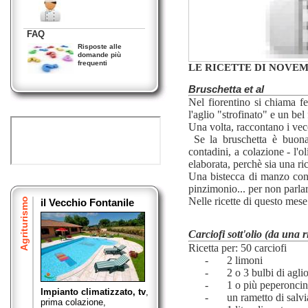
della Cucina
Toscana
FAQ
Risposte alle
domande più
frequenti
LE RICETTE DI NOVE
Bruschetta et al
Nel fiorentino si chiama f
l'aglio "strofinato" e un bel
Una volta, raccontano i vecch
Se la bruschetta è buona
contadini, a colazione - l'
elaborata, perchè sia una ri
Una bistecca di manzo con u
pinzimonio... per non parlare
Nelle ricette di questo mese 
Agriturismo
il Vecchio Fontanile
Carciofi sott'olio (da una
Ricetta per: 50 carciofi
-
2 limoni
-
2 o 3 bulbi di agli
-
1 o più peperoncin
Impianto climatizzato, tv
,
-
un rametto di salvi
prima colazione,