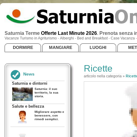
Saturnia Terme
Offerte Last Minute 2026
.
Prenota senza in
Vacanze Turismo in Agriturismo - Alberghi - Bed and Breakfast - Case Vacanza
DORMIRE
MANGIARE
LUOGHI
ME
Ricette
News
articolo nella categoria »
Ricett
Saturnia e dintorni
Saturnia: il suo
territorio, la sua
storia.
Salute e bellezza
Migliorare aspetto e
benessere, con
rimedi semplici.
Ricette
Dietro alle quinte