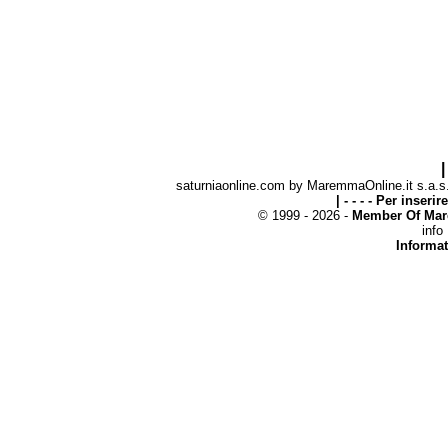
|
saturniaonline.com by MaremmaOnline.it s.a.s. 
| - - - - Per inseri
© 1999 - 2026 -
Member Of Mar
info
Informat