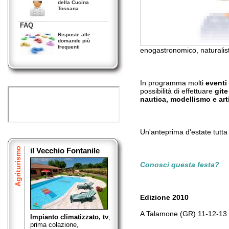
della Cucina
Toscana
FAQ
Risposte alle
domande più
frequenti
enogastronomico, naturalisti
In programma molti
eventi 
possibilità di effettuare
gite
nautica, modellismo e art
Un'anteprima d'estate tutta 
Agriturismo
il Vecchio Fontanile
Conosci questa festa?
Edizione 2010
A Talamone (GR) 11-12-13
Impianto climatizzato, tv
,
prima colazione,