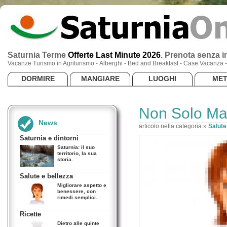
Saturnia Terme
Offerte Last Minute 2026
.
Prenota senza in
Vacanze Turismo in Agriturismo - Alberghi - Bed and Breakfast - Case Vacanza
DORMIRE
MANGIARE
LUOGHI
ME
Non Solo Ma
News
articolo nella categoria »
Salute
Saturnia e dintorni
Saturnia: il suo
territorio, la sua
storia.
Salute e bellezza
Migliorare aspetto e
benessere, con
rimedi semplici.
Ricette
Dietro alle quinte