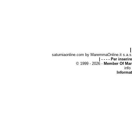
|
saturniaonline.com by MaremmaOnline.it s.a.s. 
| - - - - Per inseri
© 1999 - 2026 -
Member Of Mar
info
Informat