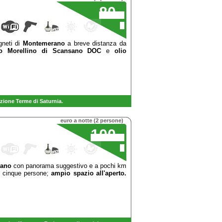
80
,00
€
gneti di
Montemerano
a breve distanza da
no Morellino di Scansano DOC
e
olio
zione Terme di Saturnia.
euro a notte (2 persone)
100
,00
€
iano
con panorama suggestivo e a pochi km
 a cinque persone;
ampio spazio all'aperto.