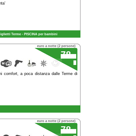
nta'
glietti Terme - PISCINA per bambini
euro a notte (2 persone)
78
,00
€
ni comfort, a poca distanza dalle Terme di
euro a notte (2 persone)
78
,00