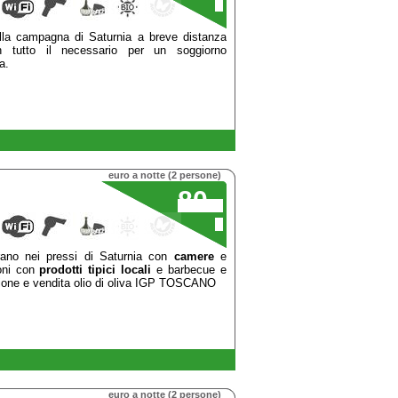
€
la campagna di Saturnia a breve distanza
tutto il necessario per un soggiorno
a.
euro a notte (2 persone)
80
,00
€
rano nei pressi di Saturnia con
camere
e
ioni con
prodotti tipici locali
e barbecue e
zione e vendita olio di oliva IGP TOSCANO
euro a notte (2 persone)