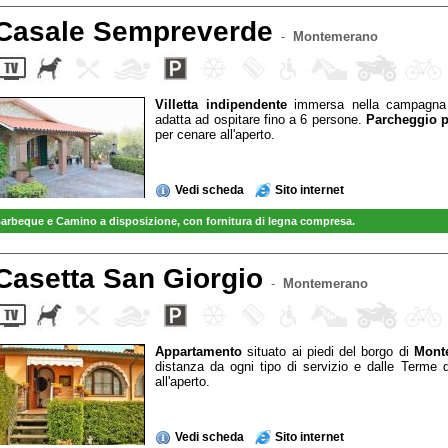
Casale Sempreverde
-
Montemerano
Villetta indipendente
immersa nella campagna
adatta ad ospitare fino a 6 persone.
Parcheggio p
per cenare all'aperto.
Vedi scheda
Sito internet
arbeque e Camino a disposizione, con fornitura di legna compresa.
Casetta San Giorgio
-
Montemerano
Appartamento
situato ai piedi del borgo di
Mont
distanza da ogni tipo di servizio e dalle Terme 
all'aperto.
Vedi scheda
Sito internet