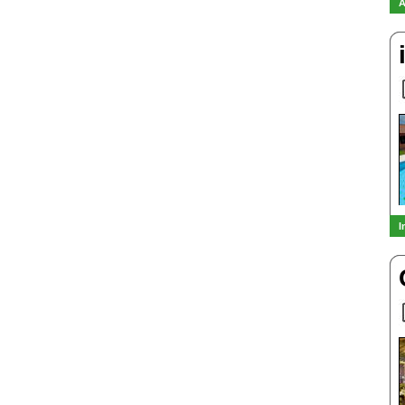
A
I
-