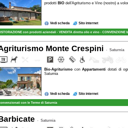
prodotti
BIO
dell'Agriturismo e Vino (nostro) a volo
Vedi scheda
Sito internet
ISTORAZIONE con prodotti aziendali - VENDITA diretta olio e vino - CONVENZIONE bi
Agriturismo Monte Crespini
-
Saturnia
Bio-Agriturismo
con
Appartamenti
dotati di og
Saturnia
Vedi scheda
Sito internet
onvenzionati con le Terme di Saturnia
Barbicate
-
Saturnia