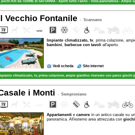
 pochi Km da TERME di SATURNIA - Aperti tutto l'anno - Vista panoramica - A
mpio sp
il Vecchio Fontanile
-
Scansano
Impianto climatizzato, tv
, prima colazione, amp
bambini
,
barbecue con tavoli
all'aperto.
Vedi scheda
Sito internet
mpianto climatizzato, tv
, prima colazione, ampio
giardino riservato con parco giochi 
VENDITA diretta OLIO EXTRAVERGINE TOSCANO prodotto in AZIENDA
Casale i Monti
-
Semproniano
Appartamenti
e
camere
in un antico casale su un
panoramica. All'esterno area attrezzata con
gioch