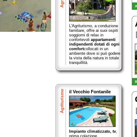
A
L'Agriturismo, a conduzione
familiare, offre ai suoi ospiti
soggiorni di relax in
confortevoli
appartamenti
indipendenti dotati di ogni
comfort
collocati in un
ambiente dove si può godere
la vista della natura in totale
tranquillità.
B
Agriturismo
il Vecchio Fontanile
Impianto climatizzato, tv
,
prima colazione,