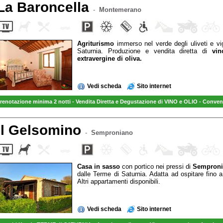
La Baroncella
-
Montemerano
Agriturismo
immerso nel verde degli uliveti e vi
Saturnia. Produzione e vendita diretta di
vi
extravergine di oliva.
Vedi scheda
Sito internet
renotazione minima 2 notti - Vendita Diretta e Degustazione di VINO e OLIO - Conven
il Gelsomino
-
Semproniano
Casa in sasso
con portico nei pressi di
Sempron
dalle Terme di Saturnia. Adatta ad ospitare fino
Altri appartamenti disponibili.
Vedi scheda
Sito internet