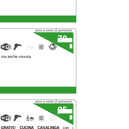
euro a notte (2 persone)
70
,00
€
a, ma anche vissuta
euro a notte (2 persone)
95
,00
€
GRATIS
!
CUCINA CASALINGA
con i