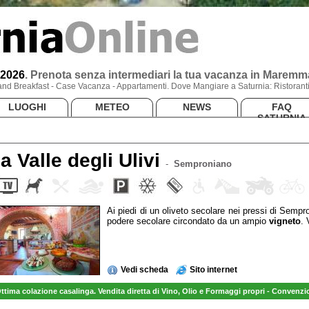
 2026
.
Prenota senza intermediari la tua vacanza
in Maremm
 and Breakfast - Case Vacanza - Appartamenti. Dove Mangiare a Saturnia: Ristora
LUOGHI
METEO
NEWS
FAQ
SATURNIA
la Valle degli Ulivi
-
Semproniano
Ai piedi di un oliveto secolare nei pressi di Semp
podere secolare circondato da un ampio
vigneto
. 
Vedi scheda
Sito internet
ttima colazione casalinga. Vendita diretta di Vino, Olio e Formaggi propri - Convenzi