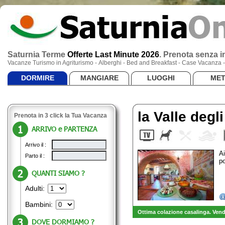
Saturnia Terme
Offerte Last Minute 2026
.
Prenota senza in
Vacanze Turismo in Agriturismo - Alberghi - Bed and Breakfast - Case Vacanza
DORMIRE
MANGIARE
LUOGHI
ME
la Valle degli
Prenota in 3 click la Tua Vacanza
ARRIVO e PARTENZA
Arrivo il :
Ai
Parto il :
p
QUANTI SIAMO ?
Adulti:
Bambini:
Ottima colazione casalinga. Vendi
DOVE DORMIAMO ?