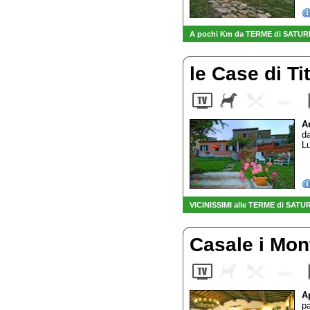
A pochi Km da TERME di SATURNIA 
le Case di Ti
A
da
L
VICINISSIMI alle TERME di SATU
Casale i Mon
A
pa