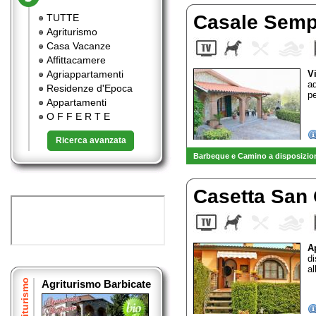
Casale Sem
TUTTE
Agriturismo
Casa Vacanze
Affittacamere
Agriappartamenti
V
ad
Residenze d'Epoca
pe
Appartamenti
O F F E R T E
Ricerca avanzata
Barbeque e Camino a disposizion
Casetta San
A
d
al
Agriturismo
Agriturismo Barbicate