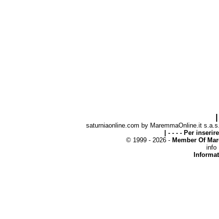
|
saturniaonline.com by MaremmaOnline.it s.a.s. 
| - - - - Per inseri
© 1999 - 2026 -
Member Of Mar
info
Informat