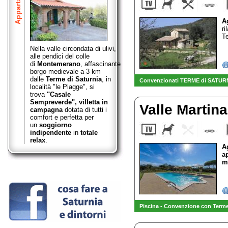
Appartamenti
A
ri
Te
Nella valle circondata di ulivi,
alle pendici del colle
di
Montemerano
,
affascinante
borgo medievale a 3 km
dalle
Terme di Saturnia
, in
Convenzionati TERME di SATUR
località "le Piagge", si
trova
"Casale
Sempreverde",
villetta in
Valle Martin
campagna
dotata di tutti i
comfort e perfetta per
un
soggiorno
indipendente
in
totale
relax
.
A
a
m
Piscina - Convenzione con Terme