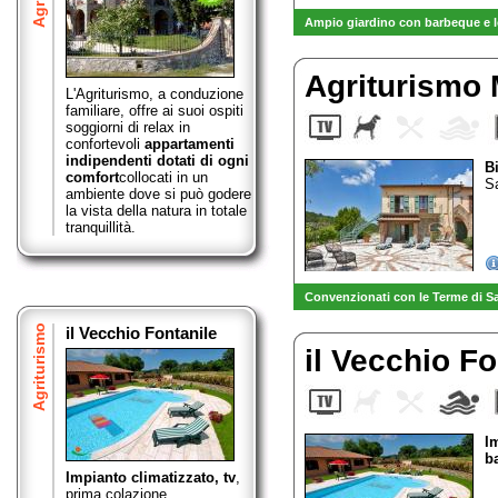
Ampio giardino con barbeque e l
Agriturismo
L'Agriturismo, a conduzione
familiare, offre ai suoi ospiti
soggiorni di relax in
confortevoli
appartamenti
indipendenti dotati di ogni
B
comfort
collocati in un
Sa
ambiente dove si può godere
la vista della natura in totale
tranquillità.
Convenzionati con le Terme di S
Agriturismo
il Vecchio Fontanile
il Vecchio F
I
b
Impianto climatizzato, tv
,
prima colazione,