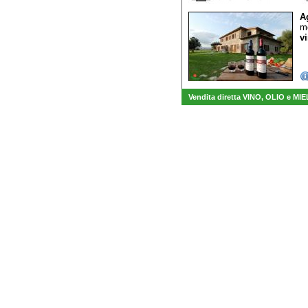
A
mo
vi
Vendita diretta VINO, OLIO e MIE