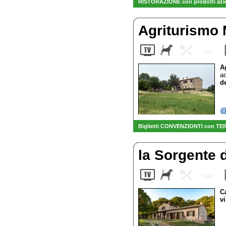
RISTORAZIONE con prodotti azien
Agriturismo
A
a
de
Biglietti CONVENZIONTI con TER
la Sorgente 
C
v