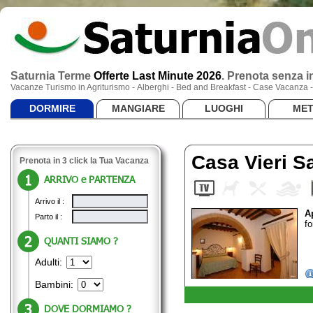
Saturnia Terme
Offerte Last Minute 2026
.
Prenota senza in
Vacanze Turismo in Agriturismo - Alberghi - Bed and Breakfast - Case Vacanza
DORMIRE
MANGIARE
LUOGHI
ME
Casa Vieri S
Prenota in 3 click la Tua Vacanza
ARRIVO e PARTENZA
Arrivo il :
A
Parto il :
fo
QUANTI SIAMO ?
Adulti:
Bambini:
DOVE DORMIAMO ?