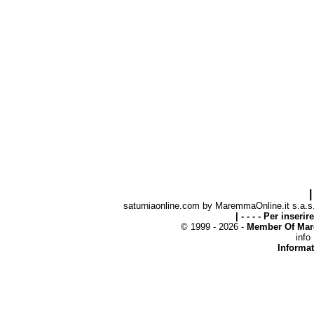
|
saturniaonline.com by MaremmaOnline.it s.a.s. 
| - - - - Per inseri
© 1999 - 2026 -
Member Of Mar
info
Informat